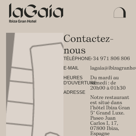
Contactez-
nous
+34 971 806 806
TÉLÉPHONE
lagaia@ibizagranho
E-MAIL
Du mardi au
HEURES
samedi : de
D’OUVERTURE
20h00 à 01h30
ADRESSE
Notre restaurant
est situé dans
l’hôtel Ibiza Gran
5* Grand Luxe.
Paseo Juan
Carlos I, 17,
07800 Ibiza,
Espagne