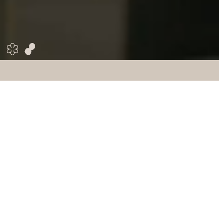
En nuestro restaurante La Gaia,
galardonado con una estrella
Michelin y dos Soles Repsol, cada
plato cuenta una historia: una
historia del recorrido creativo de
nuestro chef, del espíritu
mediterráneo de Ibiza y de la
dedicación de los proveedores locales